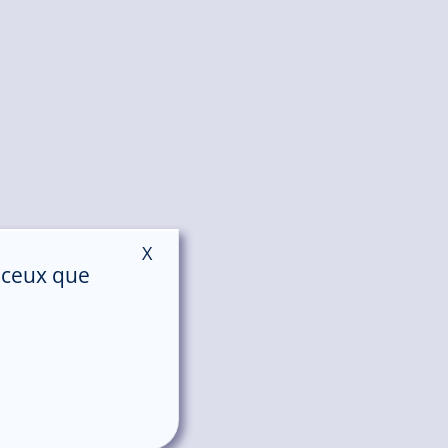
X
Masquer le bandeau des cookies
r ceux que