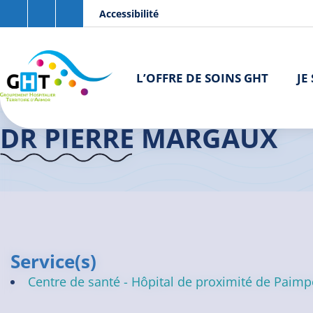
Aller au contenu principal
Panneau de gestion des cookies
Accessibilité
L’OFFRE DE SOINS GHT
JE
Accueil GHT
>
Praticiens
>
Dr PIERRE Margaux
DR PIERRE MARGAUX
Service(s)
Centre de santé - Hôpital de proximité de Paimp