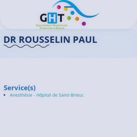
Aller au contenu principal
Panneau de gestion des cookies
Ouvrir/Fermer le menu
Accueil GHT
>
Praticiens
>
Dr ROUSSELIN Paul
DR ROUSSELIN PAUL
Service(s)
Anesthésie - Hôpital de Saint-Brieuc