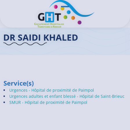
Aller au contenu principal
Panneau de gestion des cookies
Ouvrir/Fermer le menu
Accueil GHT
>
Praticiens
>
Dr SAIDI Khaled
DR SAIDI KHALED
Service(s)
Urgences - Hôpital de proximité de Paimpol
Urgences adultes et enfant blessé - Hôpital de Saint-Brieuc
SMUR - Hôpital de proximité de Paimpol