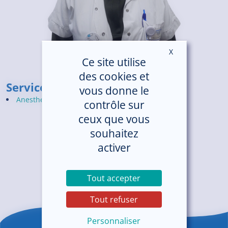
X
Masquer le ban
Ce site utilise
des cookies et
Service(s)
vous donne le
Anesthésie - Centre Hospitalier de Guingamp
contrôle sur
ceux que vous
souhaitez
activer
Tout accepter
Tout refuser
Personnaliser