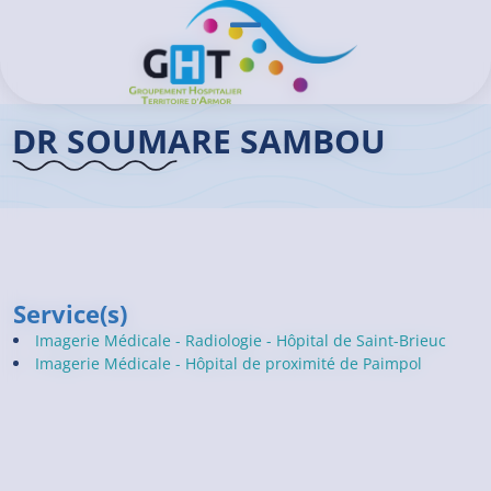
Aller au contenu principal
Panneau de gestion des cookies
Ouvrir/Fermer le menu
Accueil GHT
>
Praticiens
>
Dr SOUMARE Sambou
DR SOUMARE SAMBOU
Service(s)
Imagerie Médicale - Radiologie - Hôpital de Saint-Brieuc
Imagerie Médicale - Hôpital de proximité de Paimpol