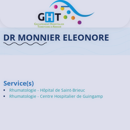
Aller au contenu principal
Panneau de gestion des cookies
Ouvrir/Fermer le menu
Accueil GHT
>
Praticiens
>
Dr Éléonore MONNIER
DR MONNIER ELEONORE
Service(s)
Rhumatologie - Hôpital de Saint-Brieuc
Rhumatologie - Centre Hospitalier de Guingamp