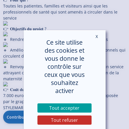
Toutes les patientes, familles et visiteurs ainsi que les
professionnels de santé qui sont amenés à circuler dans le
service
𝐎𝐛𝐣𝐞𝐜𝐭𝐢𝐟𝐬 𝐝𝐮 𝐩𝐫𝐨𝐣𝐞𝐭 ?
X
Masquer le ban
Rendre le service plus attrayant pour les patientes
Ce site utilise
des cookies et
Améliorer la qualité de vie au travail des professionnels qui
circulent dans le service
vous donne le
contrôle sur
Renvoyer au grand public et aux professionnels un service
attrayant complémentaire à la prise en charge au sein de la
ceux que vous
maternité de Lannion
souhaitez
activer
𝐂𝐨𝐮̂𝐭 𝐝𝐮 𝐩𝐫𝐨𝐣𝐞𝐭 ?
7.000 euros comprenant la prestation de services proposée
par le graphiste Bertrand KERAVIS de la société
Tout accepter
STYLEMARKERS, qui va réaliser la fresque du service.
Contribuer au projet
Tout refuser