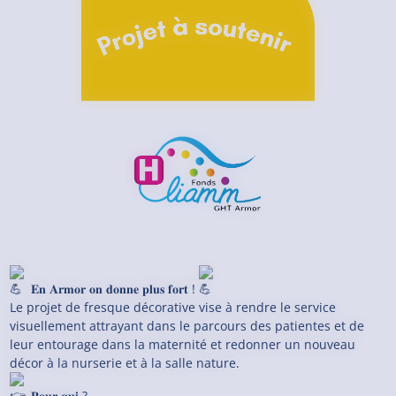
𝐄𝐧 𝐀𝐫𝐦𝐨𝐫 𝐨𝐧 𝐝𝐨𝐧𝐧𝐞 𝐩𝐥𝐮𝐬 𝐟𝐨𝐫𝐭 !
Le projet de fresque décorative vise à rendre le service
visuellement attrayant dans le parcours des patientes et de
leur entourage dans la maternité et redonner un nouveau
décor à la nurserie et à la salle nature.
𝐏𝐨𝐮𝐫 𝐪𝐮𝐢 ?