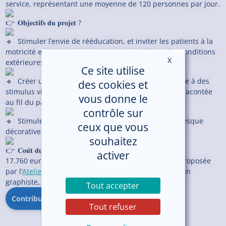
service, représentant une moyenne de 120 personnes par jour.
𝐎𝐛𝐣𝐞𝐜𝐭𝐢𝐟𝐬 𝐝𝐮 𝐩𝐫𝐨𝐣𝐞𝐭 ?
Stimuler l’envie de rééducation, et inviter les patients à la
motricité et au mouvement, en se rapprochant des conditions
X
Masquer le ban
extérieures
Ce site utilise
Créer une réminiscence auprès des patients grâce à des
des cookies et
stimulus visuels et corporels, transmis par l’histoire racontée
vous donne le
au fil du parcours dans le service
contrôle sur
Stimuler visuellement les patients grâce à une fresque
ceux que vous
décorative
souhaitez
𝐂𝐨𝐮̂𝐭 𝐝𝐮 𝐩𝐫𝐨𝐣𝐞𝐭 ?
activer
17.760 euros comprenant la prestation de services proposée
par l’
Atelier d’Art Mural Osmoze
, qui va réaliser par un
graphiste, la fresque du service.
Tout accepter
Contribuer au projet
Tout refuser