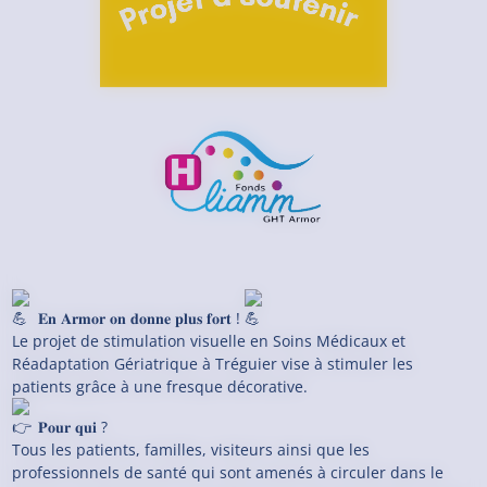
𝐄𝐧 𝐀𝐫𝐦𝐨𝐫 𝐨𝐧 𝐝𝐨𝐧𝐧𝐞 𝐩𝐥𝐮𝐬 𝐟𝐨𝐫𝐭 !
Le projet de stimulation visuelle en Soins Médicaux et
Réadaptation Gériatrique à Tréguier vise à stimuler les
patients grâce à une fresque décorative.
𝐏𝐨𝐮𝐫 𝐪𝐮𝐢 ?
Tous les patients, familles, visiteurs ainsi que les
professionnels de santé qui sont amenés à circuler dans le