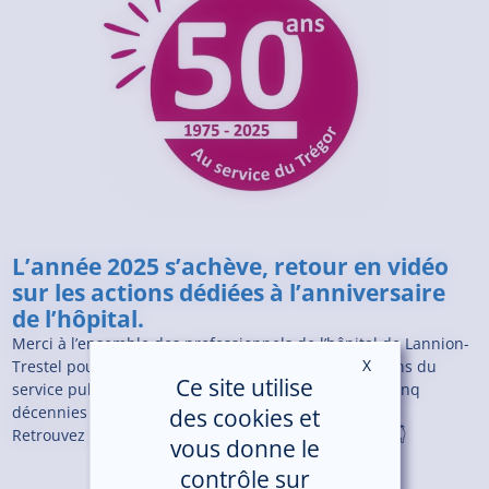
L’année 2025 s’achève, retour en vidéo
sur les actions dédiées à l’anniversaire
de l’hôpital.
Merci à l’ensemble des professionnels de l’hôpital de Lannion-
X
Masquer le ban
Trestel pour votre engagement quotidien et votre sens du
Ce site utilise
service public qui font vivre l’établissement depuis cinq
décennies au service des patients et du territoire.
des cookies et
Retrouvez les évènements de l’année 2025 en vidéo 👇
vous donne le
contrôle sur