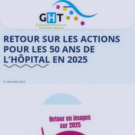
Aller au contenu principal
Panneau de gestion des cookies
Ouvrir/Fermer le menu
Accueil GHT
>
Actualités
>
Retour sur les actions pour les 50 ans de l’hôpital en 2025
RETOUR SUR LES ACTIONS
POUR LES 50 ANS DE
L’HÔPITAL EN 2025
31 décembre 2025