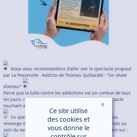
Nous vous recommandons d’aller voir le spectacle proposé
par La Passerelle : Addicto de Thomas Quillardet : “Un shoot
d’amour”
Parce que la lutte contre les addictions est un combat de tous
les jours, nous vous encourageons à aller voir ce spectacle
X
Masquer le ban
touchant et authentique.
Ce site utilise
Ce spectacle, porté par Thomas Quillardet, qui nous
des cookies et
immerge dans les histoires de patients « accros » croisés au
vous donne le
sein du service d’addictologie. Un monologue percutant sur :
contrôle sur