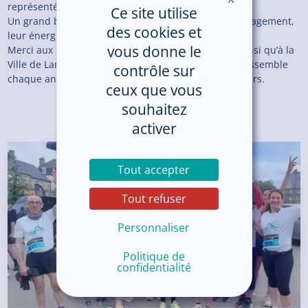
représentée de l’événement.
Ce site utilise
Un grand bravo à tous les participants pour leur engagement,
des cookies et
leur énergie et leur esprit d’équipe !
vous donne le
Merci aux organisateurs de la Corrida de Lannion ainsi qu’à la
Ville de Lannion pour cette belle fête du sport qui rassemble
contrôle sur
chaque année de nombreux participants et supporters.
ceux que vous
souhaitez
activer
Tout accepter
Tout refuser
Personnaliser
Politique de
confidentialité