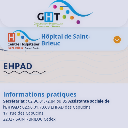
Aller au contenu principal
Panneau de gestion des cookies
Ouvrir/Fermer le menu
Hôpital de Saint-
Brieuc
Accueil GHT
>
Hôpital de Saint-Brieuc
>
EHPAD
EHPAD
Informations pratiques
Secrétariat :
02.96.01.72.84 ou 85
Assistante sociale de
l’EHPAD :
02.96.01.73.69 EHPAD des Capucins
17, rue des Capucins
22027 SAINT-BRIEUC Cedex