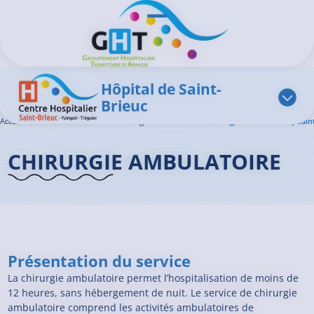
Aller au contenu principal
Panneau de gestion des cookies
Ouvrir/Fermer le menu
Hôpital de Saint-
Brieuc
Accueil GHT
>
L'offre de soins
>
Chirurgie Ambulatoire
>
Chirurgie Ambulatoire | Sain
CHIRURGIE AMBULATOIRE
Présentation du service
La chirurgie ambulatoire permet l’hospitalisation de moins de
12 heures, sans hébergement de nuit. Le service de chirurgie
ambulatoire comprend les activités ambulatoires de