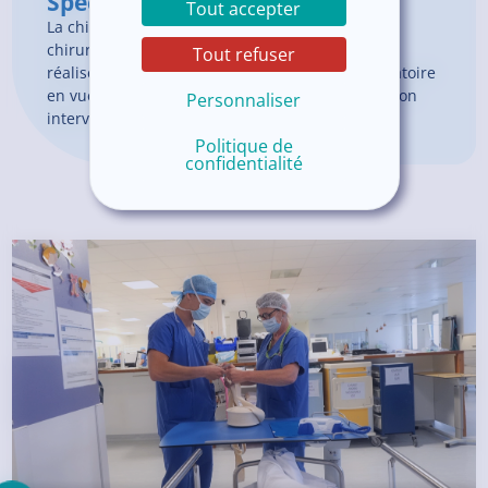
Spécificités
Tout accepter
La chirurgie ambulatoire comprend les actes
chirurgicaux programmés – et impérativement
Tout refuser
réalisés – dans le cadre sécurisé d’un bloc opératoire
en vue de la sortie du patient le jour même de son
Personnaliser
intervention, sans risque majoré.
Politique de
confidentialité