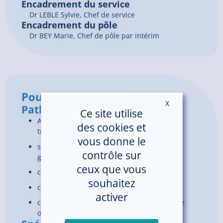
Encadrement du service
Dr LEBLE Sylvie, Chef de service
Encadrement du pôle
Dr BEY Marie, Chef de pôle par intérim
Pour en savoir plus
X
Masquer le ban
Pathologies prises en charges
Ce site utilise
Abords vasculaires (PAC, Kt veineux) et
des cookies et
traitement de la douleur,
vous donne le
spécialité médico-chirurgicale digestive et
contrôle sur
gynécologique,
ceux que vous
chirurgie orthopédique et traumatologique,
souhaitez
chirurgie vasculaire et thoracique,
activer
chirurgie ophtalmologique, ORL et chirurgie
orale.