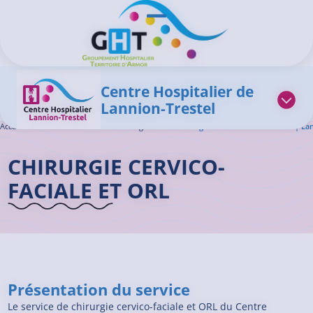
Aller au contenu principal
Panneau de gestion des cookies
Ouvrir/Fermer le menu
Centre Hospitalier de
Lannion-Trestel
Accueil GHT
>
L'offre de soins
>
Chirurgie ORL
>
Chirurgie Cervico-Faciale et ORL | La
CHIRURGIE CERVICO-
FACIALE ET ORL
Présentation du service
Le service de chirurgie cervico-faciale et ORL du Centre