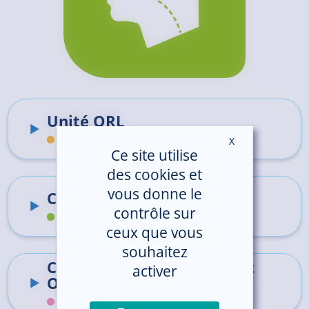
Unité ORL
Hôpital de Saint-Brieuc
X
Masquer le ban
Ce site utilise
des cookies et
vous donne le
Chirurgie ORL
contrôle sur
Centre Hospitalier de Guingamp
ceux que vous
souhaitez
Chirurgie Cervico-Faciale et
activer
ORL
Centre Hospitalier de Lannion-Trestel