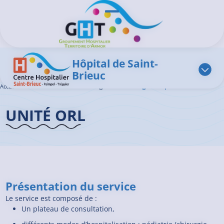
Aller au contenu principal
Panneau de gestion des cookies
Ouvrir/Fermer le menu
Hôpital de Saint-
Brieuc
Accueil GHT
>
L'offre de soins
>
Chirurgie ORL
>
Chirurgie ORL | Saint-Brieuc
UNITÉ ORL
Présentation du service
Le service est composé de :
Un plateau de consultation,