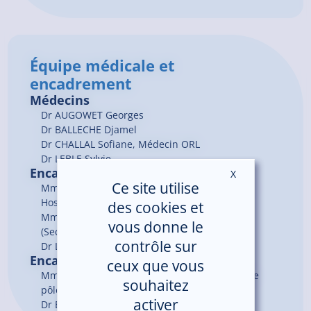
Équipe médicale et
encadrement
Médecins
Dr
AUGOWET
Georges
Dr
BALLECHE
Djamel
Dr
CHALLAL
Sofiane
, Médecin ORL
Dr
LEBLE
Sylvie
Encadrement du service
X
Masquer le ban
Ce site utilise
Mme TIROUL Marine, Cadre de santé (Secteur
Hospitalisation)
des cookies et
Mme LE ROUX Anne-Marie, Cadre de santé
vous donne le
(Secteur Consultations Externes)
contrôle sur
Dr LEBLE Sylvie, Chef de service
Encadrement du pôle
ceux que vous
Mme GORE Sandrine, Cadre coordonnateur de
souhaitez
pôle
activer
Dr BEY Marie, Chef de pôle par intérim