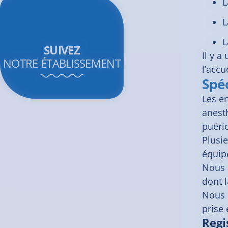
L
L
L
SUIVEZ
Il y a
NOTRE ÉTABLISSEMENT
l’accu
Spéc
Les e
anest
puéric
Plusi
équipe
Nous 
dont l
Nous p
prise 
Regi