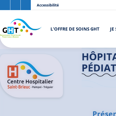
Aller au contenu principal
Panneau de gestion des cookies
Accessibilité
L’OFFRE DE SOINS GHT
JE
Accueil GHT
Brieuc
HÔPIT
PÉDIA
Présen