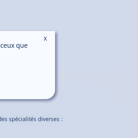
X
Masquer le bandeau des cookies
le
r ceux que
es spécialités diverses :