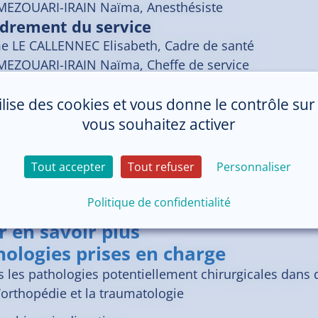
MEZOUARI-IRAIN
Naïma
, Anesthésiste
drement du service
 LE CALLENNEC Elisabeth, Cadre de santé
MEZOUARI-IRAIN Naïma, Cheffe de service
drement du pôle
 DOMALAIN Frédérique, Cadre coordonnateur de pô
tilise des cookies et vous donne le contrôle su
COMBESCURE Claire, Chef de pôle
vous souhaitez activer
Tout accepter
Tout refuser
Personnaliser
Politique de confidentialité
r en savoir plus
hologies prises en charge
 les pathologies potentiellement chirurgicales dans d
’orthopédie et la traumatologie