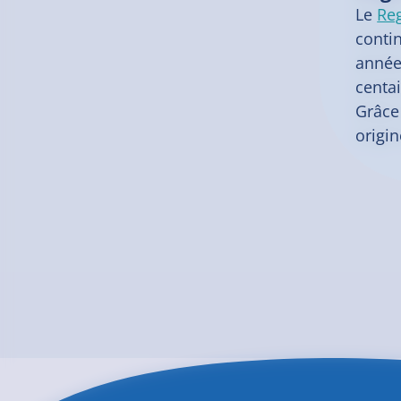
Le
Reg
conti
année
centai
Grâce
origin