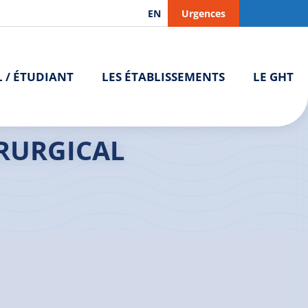
EN
Urgences
L / ÉTUDIANT
LES ÉTABLISSEMENTS
LE GHT
>
Hôpital de jour Médico-Chirurgical Pédiatrique | Saint-
IRURGICAL