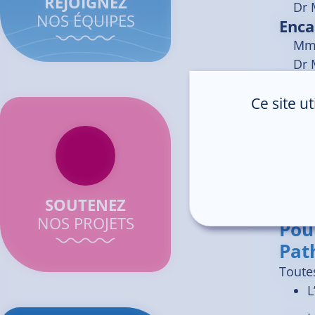
REJOIGNEZ
Dr
NOS ÉQUIPES
Enca
Mme
Dr 
Enca
Mme
Ce site u
Dr 
SOUTENEZ
NOS PROJETS
Pou
Pat
Toutes
L