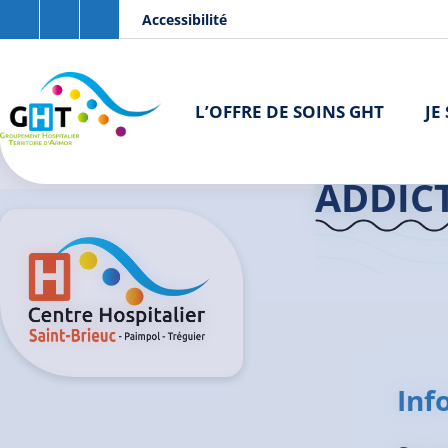
Aller au contenu principal
Panneau de gestion des cookies
Accessibilité
L’OFFRE DE SOINS GHT
JE
Accueil GHT
ADDIC
Inf