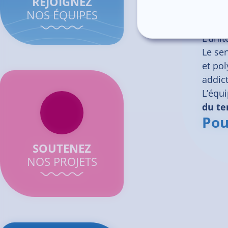
REJOIGNEZ
NOS ÉQUIPES
L’unit
Le se
et pol
addict
L’équ
du te
Pou
SOUTENEZ
NOS PROJETS