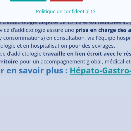
Politique de confidentialité
é d’addictologie dispose de 13 lits et est rattachée a
rvice d’addictologie assure une
prise en charge des 
y consommations) en consultation, via l’équipe hospit
ologie et en hospitalisation pour des sevrages.
ipe d’addictologie
travaille en lien étroit avec le r
rritoire
pour un accompagnement global, médical et 
r en savoir plus :
Hépato-Gastro-