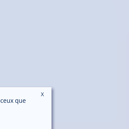
X
Masquer le bandeau des cookies
r ceux que