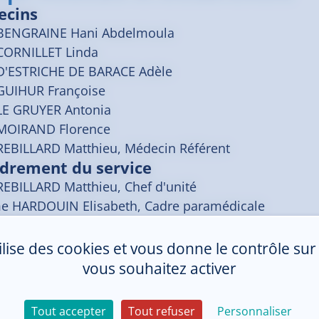
ecins
BENGRAINE
Hani Abdelmoula
CORNILLET
Linda
D'ESTRICHE DE BARACE
Adèle
GUIHUR
Françoise
LE GRUYER
Antonia
MOIRAND
Florence
REBILLARD
Matthieu
, Médecin Référent
drement du service
REBILLARD Matthieu, Chef d'unité
 HARDOUIN Elisabeth, Cadre paramédicale
drement du pôle
PORNEUF Marc, Chef de pôle
tilise des cookies et vous donne le contrôle su
 MARREC Magalie, Cadre coordonnateur de pôle
vous souhaitez activer
Tout accepter
Tout refuser
Personnaliser