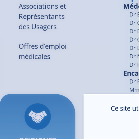
Associations et
Méd
Dr
Représentants
Dr
des Usagers
Dr
Dr
Offres d’emploi
Dr
médicales
Dr
Dr
Enca
Dr 
Mme
Enca
Dr 
Ce site u
Mme