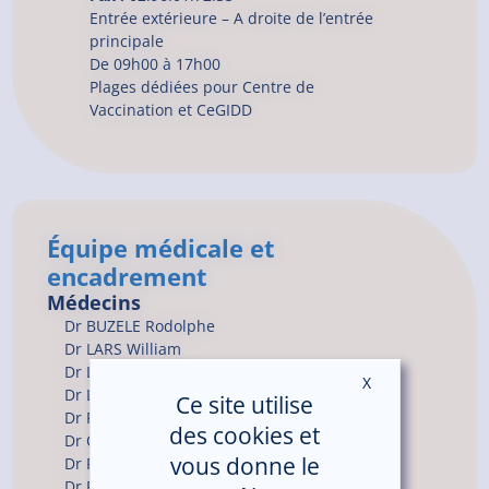
Entrée extérieure – A droite de l’entrée
principale
De 09h00 à 17h00
Plages dédiées pour Centre de
Vaccination et CeGIDD
Équipe médicale et
encadrement
Médecins
Dr
BUZELE
Rodolphe
Dr
LARS
William
Dr
LE MOAL
Sylvie
X
Masquer le ban
Dr
LE TACON
Mélanie
Ce site utilise
Dr
POUSSIER
Léa
des cookies et
Dr
QUENET
Marion
vous donne le
Dr
RABIER
Valérie
Dr
ROMARU
Juliette