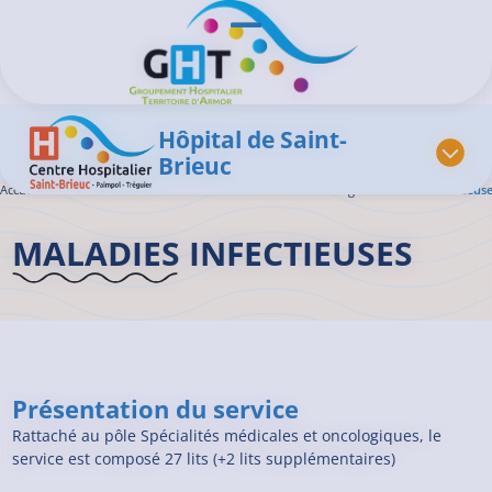
Aller au contenu principal
Panneau de gestion des cookies
Ouvrir/Fermer le menu
Hôpital de Saint-
Brieuc
Accueil GHT
>
L'offre de soins
>
Médecine Interne – Infectiologie
>
Maladies Infectieuse
MALADIES INFECTIEUSES
Présentation du service
Rattaché au pôle Spécialités médicales et oncologiques, le
service est composé 27 lits (+2 lits supplémentaires)