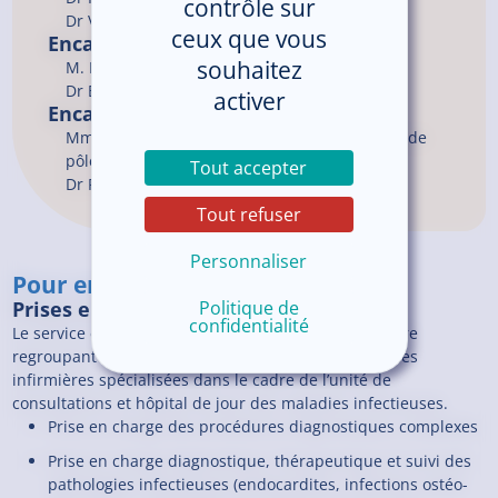
contrôle sur
Dr
VATAN
Rémi
ceux que vous
Encadrement du service
souhaitez
M. L’HERMITTE Denis, Cadre de santé
Dr BUZELE Rodolphe, Chef de service
activer
Encadrement du pôle
Mme MARREC Magalie, Cadre coordonnateur de
pôle
Tout accepter
Dr PORNEUF Marc, Chef de pôle
Tout refuser
Personnaliser
Pour en savoir plus
Politique de
Prises en charge
confidentialité
Le service est composé d’une équipe pluridisciplinaire
regroupant des médecins infectiologues ainsi que des
infirmières spécialisées dans le cadre de l’unité de
consultations et hôpital de jour des maladies infectieuses.
Prise en charge des procédures diagnostiques complexes
Prise en charge diagnostique, thérapeutique et suivi des
pathologies infectieuses (endocardites, infections ostéo-