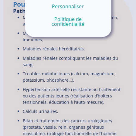
Pour en savoir plus
Personnaliser
Pathologies prises en charges
Maladies rénales secondaires à l’hypertension,
Politique de
confidentialité
au diabète, aux malformations urinaires,
Maladies rénales inflammatoires et auto-
immunes,
Maladies rénales héréditaires,
Maladies rénales compliquant les maladies du
sang,
Troubles métaboliques (calcium, magnésium,
potassium, phosphore…),
Hypertension artérielle résistante au traitement
ou des patients jeunes (réalisation d’holters
tensionnels, éducation à l’auto-mesure),
Calculs urinaires,
Bilan et traitement des cancers urologiques
(prostate, vessie, rein, organes génitaux
masculins), urologie fonctionnelle de l’homme