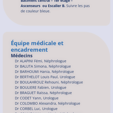
Bâtiment central – 1er étage –
Ascenseurs ou Escalier B.
Suivre les pas
de couleur bleue.
Équipe médicale et
encadrement
Médecins
Dr
ALAPINI
Fémi
, Néphrologue
Dr
BALUTA
Simona
, Néphrologue
Dr
BARHOUMI
Hania
, Néphrologue
Dr
BERTHELOT
Louis Paul
, Urologue
Dr
BOULAHROUZ
Rehouni
, Néphrologue
Dr
BOULIERE
Fabien
, Urologue
Dr
BRAGUET
Raïssa
, Néphrologue
Dr
CODET
Yann
, Urologue
Dr
COLOMBO
Alexandra
, Néphrologue
Dr
CORBEL
Luc
, Urologue