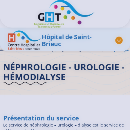
Aller au contenu principal
Panneau de gestion des cookies
Ouvrir/Fermer le menu
Hôpital de Saint-
Brieuc
Accueil GHT
>
L'offre de soins
>
Néphrologie – Urologie – Hémodialyse
>
Néphrologie 
NÉPHROLOGIE - UROLOGIE -
HÉMODIALYSE
Présentation du service
Le service de néphrologie – urologie – dialyse est le service de