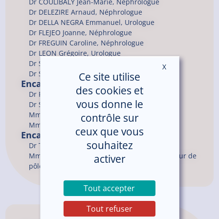
Dr
COULIBALY
Jean-Marie
, Néphrologue
Dr
DELEZIRE
Arnaud
, Néphrologue
Dr
DELLA NEGRA
Emmanuel
, Urologue
Dr
FLEJEO
Joanne
, Néphrologue
Dr
FREGUIN
Caroline
, Néphrologue
Dr
LEON
Grégoire
, Urologue
Dr
SIMON
Amélie
, Néphrologue
X
Masquer le ban
Dr
SOH MANKONG
Dorothée
Ce site utilise
Encadrement du service
des cookies et
Dr FREGUIN Caroline, Cheffe de service
vous donne le
Dr SIMON Amélie, Cheffe de service
Mme LIMON Véronique, Cadre de santé
contrôle sur
Mme HELARY Céline, Cadre de santé
ceux que vous
Encadrement du pôle
souhaitez
Dr TALDIR Guillaume, Chef de pôle
Mme BOISBRAS Christine, Cadre coordonnateur de
activer
pôle
Tout accepter
Tout refuser