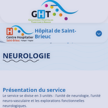
Aller au contenu principal
Panneau de gestion des cookies
Ouvrir/Fermer le menu
Hôpital de Saint-
Brieuc
Accueil GHT
>
L'offre de soins
>
Neurologie
>
Neurologie | Saint-Brieuc
NEUROLOGIE
Présentation du service
Le service se divise en 3 unités : l’unité de neurologie, l’unité
neuro-vasculaire et les explorations fonctionnelles
neurologiques.