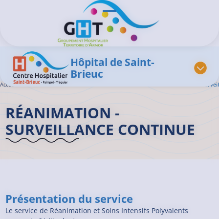
Aller au contenu principal
Panneau de gestion des cookies
Ouvrir/Fermer le menu
Hôpital de Saint-
Brieuc
Accueil GHT
>
L'offre de soins
>
Réanimation – Soins Continus
>
Réanimation – Surveil
RÉANIMATION -
SURVEILLANCE CONTINUE
Présentation du service
Le service de Réanimation et Soins Intensifs Polyvalents