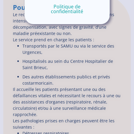
Pour en savoir plus
Politique de
confidentialité
Le recours à une unité de réanimation ou de soins
intensifs peut être justifié pour toute
décompensation, avec signes de gravité, d’une
maladie préexistante ou non.
Le service prend en charge les patients :
Transportés par le SAMU ou via le service des
Urgences,
Hospitalisés au sein du Centre Hospitalier de
Saint Brieuc,
Des autres établissements publics et privés
costarmoricain.
Il accueille les patients présentant une ou des
défaillances vitales et nécessitant le recours à une ou
des assistances d’organes (respiratoire, rénale,
circulatoire) et/ou à une surveillance médicale
rapprochée.
Les pathologies prises en charges peuvent être les
suivantes :
Détresses respiratoires,