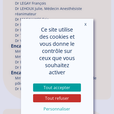
Dr
LEGAY
François
Dr
LEHOUX
Julie
, Médecin Anesthésiste
réanimateur
Dr
MAGALHAES
Eric
X
Masquer le ban
Dr
MARI
Arnaud
Ce site utilise
Dr
MASSART
Nicolas
Dr
TINELLI
Arthur
des cookies et
Dr
WALLOIS
Julien
vous donne le
Encadrement du service
contrôle sur
Mme BOURGES Lydie, Cadre de santé
Mme CADIC Elodie, F.F. Cadre de santé
ceux que vous
Dr DEBARRE Matthieu, Chef de service
souhaitez
Dr BARBAROT Nicolas, Chef de service
activer
Encadrement du pôle
Mme MORIN Florence, Cadre coordonnateur de
pôle
Tout accepter
Dr LETELLIER Benoit, Chef de pôle
Tout refuser
Personnaliser