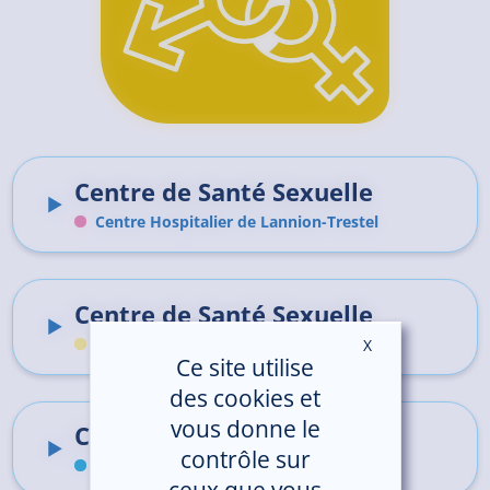
Centre de Santé Sexuelle
Centre Hospitalier de Lannion-Trestel
Centre de Santé Sexuelle
Hôpital de proximité de Tréguier
X
Masquer le ban
Ce site utilise
des cookies et
vous donne le
Centre de Santé Sexuelle
contrôle sur
Hôpital de proximité de Paimpol