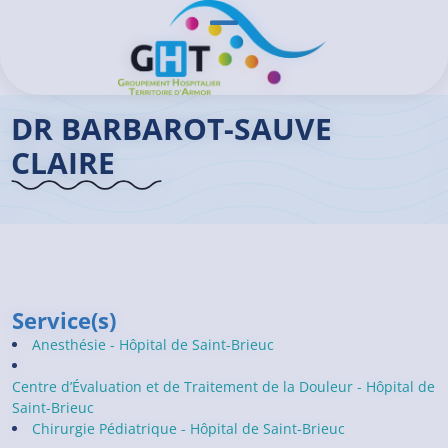
Aller au contenu principal
Panneau de gestion des cookies
Ouvrir/Fermer le menu
Accueil GHT
>
Praticiens
>
Dr BARBAROT-SAUVE Claire
DR BARBAROT-SAUVE
CLAIRE
Service(s)
Anesthésie - Hôpital de Saint-Brieuc
Centre d’Évaluation et de Traitement de la Douleur - Hôpital de
Saint-Brieuc
Chirurgie Pédiatrique - Hôpital de Saint-Brieuc