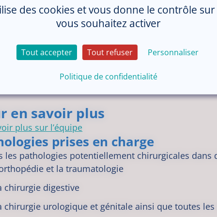
tilise des cookies et vous donne le contrôle su
drement du pôle
vous souhaitez activer
 DOMALAIN Frédérique, Cadre coordonnateur de pô
COMBESCURE Claire, Chef de pôle
Tout accepter
Tout refuser
Personnaliser
Politique de confidentialité
r en savoir plus
oir plus sur l’équipe
hologies prises en charge
 les pathologies potentiellement chirurgicales dans d
’orthopédie et la traumatologie
a chirurgie digestive
a chirurgie urologique et génitale ainsi que toutes le