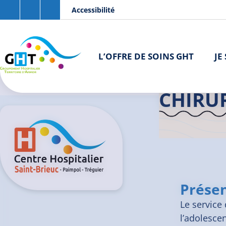
Aller au contenu principal
Panneau de gestion des cookies
Accessibilité
L’OFFRE DE SOINS GHT
JE
Accueil GHT
CHIRU
Présen
Le service 
l’adolesce