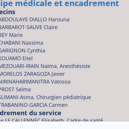
ipe médicale et encadrement
ecins
ABDOULAYE DIALLO
Harouna
BARBAROT-SAUVE
Claire
BEY
Marie
CHABANI
Nassima
GARIGNON
Cynthia
KOUAMO
Eitel
MEZOUARI-IRAIN
Naïma
, Anesthésiste
MORELOS ZARAGOZA
Javier
NIRINAHARIMANITRA
Vatosoa
PROST
Selma
SLIMANI
Asma
, Chirurgien pédiatrique
TRABANINO-GARCIA
Carmen
drement du service
 LE CALLENNEC Elisabeth, Cadre de santé
KOUAMO Eitel, Chef de service par intérim