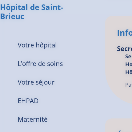
Hôpital de Saint-
Brieuc
Inf
Votre hôpital
Secr
Se
L’offre de soins
Ho
Hô
Votre séjour
Pa
EHPAD
Maternité