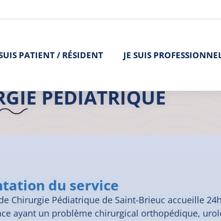
 SUIS PATIENT / RÉSIDENT
JE SUIS PROFESSIONNE
>
L'offre de soins
>
Chirurgie Pédiatrique
>
Chirurgie Pédiatrique |
RGIE PÉDIATRIQUE
tation du service
de Chirurgie Pédiatrique de Saint-Brieuc accueille 24h
nce ayant un problème chirurgical orthopédique, urol