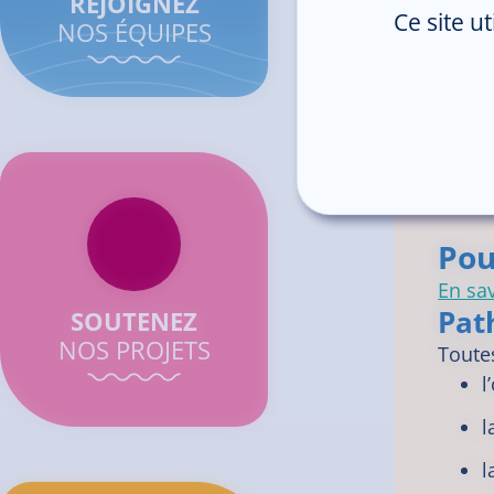
REJOIGNEZ
Ce site u
Enca
NOS ÉQUIPES
Mme
Dr 
Pou
En sav
Pat
SOUTENEZ
NOS PROJETS
Toutes
l
l
l