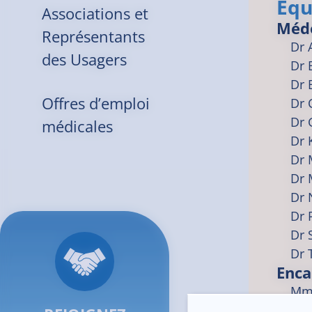
Équ
Associations et
Méd
Représentants
Dr
des Usagers
Dr
Dr
Offres d’emploi
Dr
Dr
médicales
Dr
Dr
Dr
Dr
Dr
Dr
Dr
Enca
Mme
Dr 