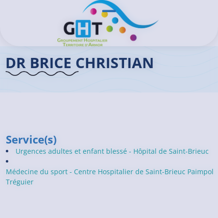
Aller au contenu principal
Panneau de gestion des cookies
Ouvrir/Fermer le menu
Accueil GHT
>
Praticiens
>
Dr BRICE Christian
DR BRICE CHRISTIAN
Service(s)
Urgences adultes et enfant blessé - Hôpital de Saint-Brieuc
Médecine du sport - Centre Hospitalier de Saint-Brieuc Paimpol
Tréguier