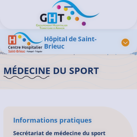
Aller au contenu principal
Panneau de gestion des cookies
Ouvrir/Fermer le menu
Hôpital de Saint-
Brieuc
Accueil GHT
>
L'offre de soins
>
Médecine du Sport
>
Médecine du sport (traumatologi
MÉDECINE DU SPORT
Informations pratiques
Secrétariat de médecine du sport