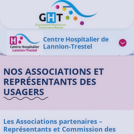
Aller au contenu principal
Panneau de gestion des cookies
Ouvrir/Fermer le menu
Centre Hospitalier de
Lannion-Trestel
Accueil GHT
>
Centre Hospitalier de Lannion-Trestel
>
Nos Associations et Représenta
NOS ASSOCIATIONS ET
REPRÉSENTANTS DES
USAGERS
Les Associations partenaires –
Représentants et Commission des