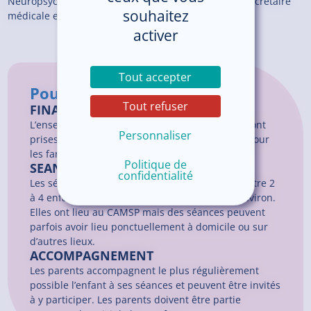
Neuropsychologue , Educateur de jeunes enfants, Secrétaire
souhaitez
médicale et Cadre de santé
activer
Tout accepter
Pour en savoir plus
Tout refuser
FINANCEMENT
L’ensemble des actions prodiguées au CAMSP sont
Personnaliser
prises en charge à 100 % sans avance de frais pour
les familles.
Politique de
SEANCES
confidentialité
Les séances sont individuelles ou en groupe (entre 2
à 4 enfants) et durent de 45 minutes à 1h30 environ.
Elles ont lieu au CAMSP mais des séances peuvent
parfois avoir lieu ponctuellement à domicile ou sur
d’autres lieux.
ACCOMPAGNEMENT
Les parents accompagnent le plus régulièrement
possible l’enfant à ses séances et peuvent être invités
à y participer. Les parents doivent être partie