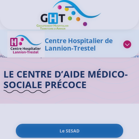
Aller au contenu principal
Panneau de gestion des cookies
Ouvrir/Fermer le menu
Centre Hospitalier de
Lannion-Trestel
Accueil GHT
>
Centre Hospitalier de Lannion-Trestel
>
Le Centre de Trestel
>
Le Centre
LE CENTRE D’AIDE MÉDICO-
SOCIALE PRÉCOCE
Le SESAD