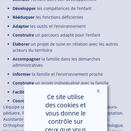
Développer
les compétences de l’enfant
Rééduquer
les fonctions déficientes
Adapter
les outils et l’environnement
Construire
un parcours adapté pour l’enfant
Elaborer
un projet de suivi en relation avec les autres
acteurs du territoire
Accompagner
la famille dans les démarches
administratives
Informer
la famille et l’environnement proche
Construire
un projet individualisé avec la famille
X
Masquer le ban
Faciliter
l’intégration en milieu ordinaire
Ce site utilise
Coordonner
les différents soins
des cookies et
L’équipe se compose de différents professionnels : Neuro-
vous donne le
pédiatre, Pédopsychiatre, Médecin physique et réadaptation,
Assistante sociale , Kinésithérapeute, Ergothérapeute,
contrôle sur
Orthophoniste, Orthoptiste, Psychomotricienne, Psychologue,
ceux que vous