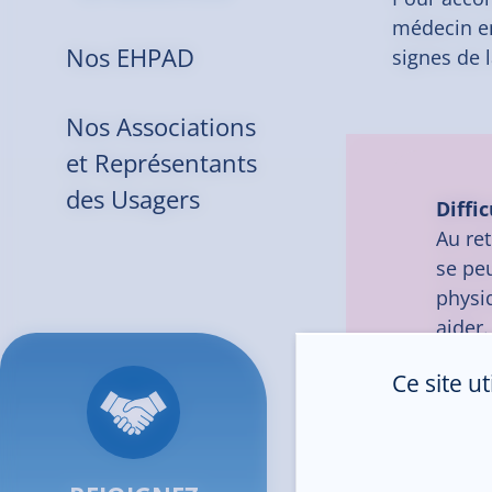
médecin ent
Nos EHPAD
signes de 
Nos Associations
et Représentants
des Usagers
Diffi
Au re
se pe
physiq
aider.
Penser
Ce site u
jeune