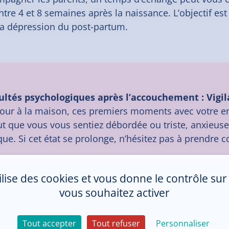
re 4 et 8 semaines après la naissance. L’objectif est 
la dépression du post-partum.
cultés psychologiques après l’accouchement : Vigi
tour à la maison, ces premiers moments avec votre enf
ut que vous vous sentiez débordée ou triste, anxieus
ue. Si cet état se prolonge, n’hésitez pas à prendre 
 à vous reposer et à solliciter amis et famille. Ils so
tilise des cookies et vous donne le contrôle su
s parents que vous êtes.
vous souhaitez activer
Tout accepter
Tout refuser
Personnaliser