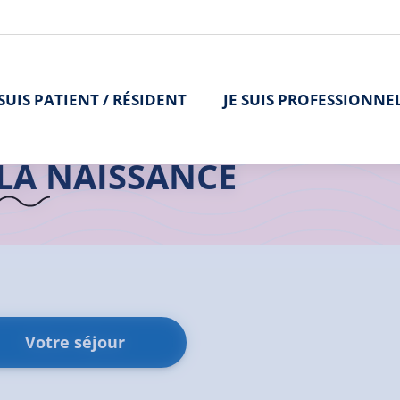
 SUIS PATIENT / RÉSIDENT
JE SUIS PROFESSIONNE
>
Centre Hospitalier de Lannion-Trestel
>
La Maternité
>
Après la n
LA NAISSANCE
Votre séjour