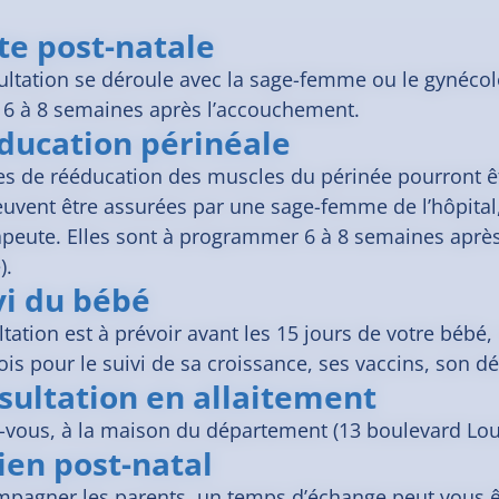
ite post-natale
ultation se déroule avec la sage-femme ou le gynécol
 6 à 8 semaines après l’accouchement.
ducation périnéale
s de rééducation des muscles du périnée pourront être
uvent être assurées par une sage-femme de l’hôpital
apeute. Elles sont à programmer 6 à 8 semaines aprè
).
vi du bébé
tation est à prévoir avant les 15 jours de votre bébé, 
ois pour le suivi de sa croissance, ses vaccins, son
sultation en allaitement
-vous, à la maison du département (13 boulevard Lou
ien post-natal
mpagner les parents, un temps d’échange peut vous 