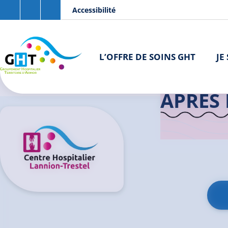
Aller au contenu principal
Panneau de gestion des cookies
Accessibilité
L’OFFRE DE SOINS GHT
JE
Accueil GHT
APRÈS 