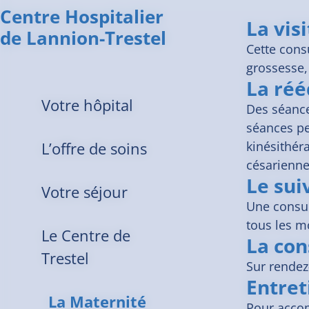
Centre Hospitalier
La vis
de Lannion-Trestel
Cette cons
grossesse,
La réé
Votre hôpital
Des séance
séances pe
L’offre de soins
kinésithér
césarienne
Le sui
Votre séjour
Une consul
tous les m
Le Centre de
La con
Trestel
Sur rendez
Entret
La Maternité
Pour acco