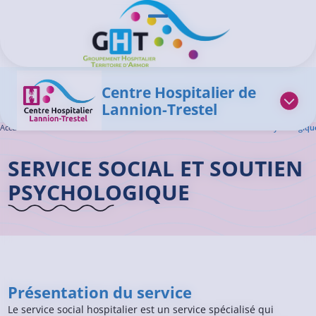
Aller au contenu principal
Panneau de gestion des cookies
Ouvrir/Fermer le menu
Centre Hospitalier de
Lannion-Trestel
Accueil GHT
>
L'offre de soins
>
Service Social
>
Service Social et Soutien Psychologiq
SERVICE SOCIAL ET SOUTIEN
PSYCHOLOGIQUE
Présentation du service
Le service social hospitalier est un service spécialisé qui