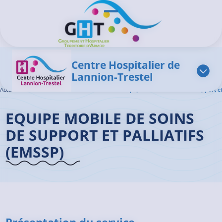
Aller au contenu principal
Panneau de gestion des cookies
Ouvrir/Fermer le menu
Centre Hospitalier de
Lannion-Trestel
Accueil GHT
>
L'offre de soins
>
Soins Palliatifs
>
Équipe Mobile de Soins de Support et 
EQUIPE MOBILE DE SOINS
DE SUPPORT ET PALLIATIFS
(EMSSP)