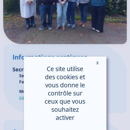
Informations pratiques
X
Masquer le ban
Ce site utilise
Secrétariat de l'EMSSP
des cookies et
Secrétariat :
02.96.05.71.82
Fax :
02.96.05.71.44
vous donne le
Mél :
secretariat.em-soins-
contrôle sur
palliatifs.lannion@armorsante.bzh
ceux que vous
souhaitez
activer