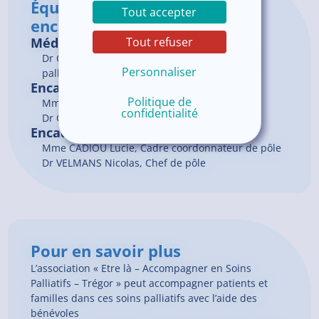
Équipe médicale et
Tout accepter
encadrement
Tout refuser
Médecins
Dr
COSTE
Johan
, Médecin Généraliste | Soins
Personnaliser
palliatifs et Accompagnement
Encadrement du service
Politique de
Mme ANDRE Nathalie, Cadre de santé
confidentialité
Dr COSTE Johann, Chef de service
Encadrement du pôle
Mme CADIOU Lucie, Cadre coordonnateur de pôle
Dr VELMANS Nicolas, Chef de pôle
Pour en savoir plus
L’association « Etre là – Accompagner en Soins
Palliatifs – Trégor » peut accompagner patients et
familles dans ces soins palliatifs avec l’aide des
bénévoles