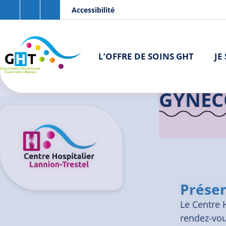
Aller au contenu principal
Panneau de gestion des cookies
Accessibilité
L’OFFRE DE SOINS GHT
JE
Accueil GHT
GYNÉC
Présen
Le Centre 
rendez-vou