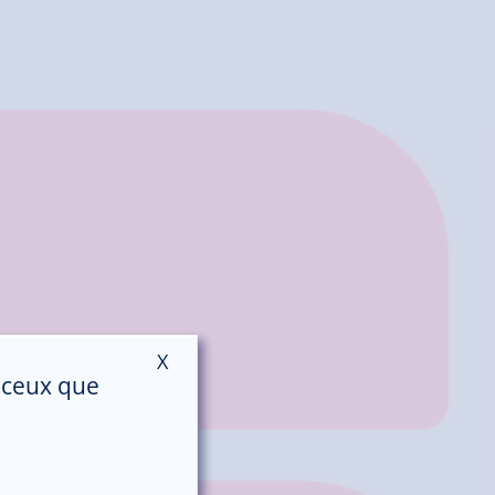
X
Masquer le bandeau des cookies
r ceux que