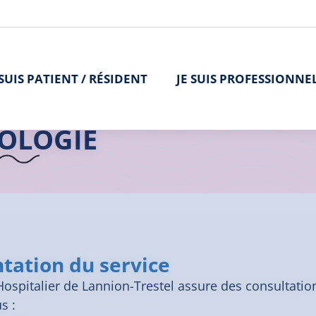
 SUIS PATIENT / RÉSIDENT
JE SUIS PROFESSIONNE
>
L'offre de soins
>
Gynécologie
>
Gynécologie | Lannion
OLOGIE
tation du service
Hospitalier de Lannion-Trestel assure des consultatio
s :