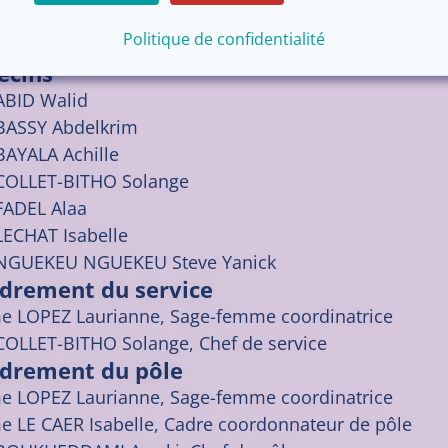
ipe médicale et encadrement
Politique de confidentialité
ecins
ABID
Walid
BASSY
Abdelkrim
BAYALA
Achille
COLLET-BITHO
Solange
FADEL
Alaa
LECHAT
Isabelle
NGUEKEU NGUEKEU
Steve Yanick
drement du service
 LOPEZ Laurianne, Sage-femme coordinatrice
COLLET-BITHO Solange, Chef de service
drement du pôle
 LOPEZ Laurianne, Sage-femme coordinatrice
 LE CAER Isabelle, Cadre coordonnateur de pôle