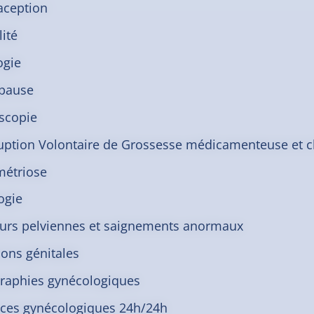
aception
lité
ogie
pause
scopie
ruption Volontaire de Grossesse médicamenteuse et c
étriose
ogie
urs pelviennes et saignements anormaux
ions génitales
raphies gynécologiques
ces gynécologiques 24h/24h