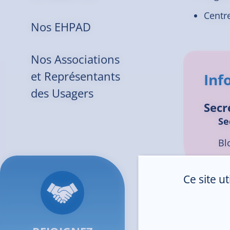
Centre
Nos EHPAD
Nos Associations
et Représentants
Inf
des Usagers
Secr
Se
Bl
De
Ce site u