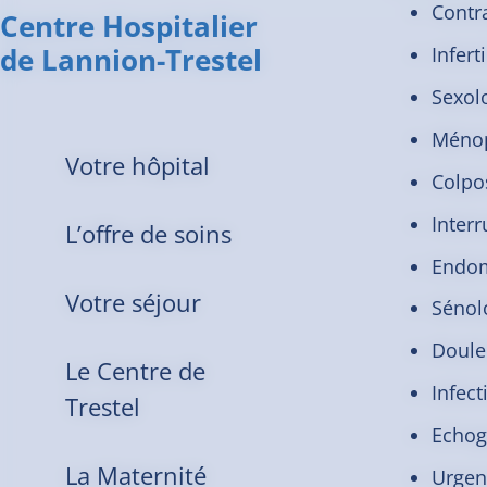
Contr
Centre Hospitalier
de Lannion-Trestel
Inferti
Sexol
Méno
Votre hôpital
Colpo
Inter
L’offre de soins
Endom
Votre séjour
Sénol
Doule
Le Centre de
Infect
Trestel
Echog
La Maternité
Urgen