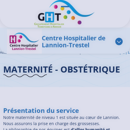
Aller au contenu principal
Panneau de gestion des cookies
Ouvrir/Fermer le menu
Centre Hospitalier de
Lannion-Trestel
Accueil GHT
>
L'offre de soins
>
Maternité – Obstétrique
>
Maternité – Obstétrique | 
MATERNITÉ - OBSTÉTRIQUE
Présentation du service
Notre maternité de niveau 1 est située au cœur de Lannion.
Nous assurons la prise en charge des grossesses.
La philosophie de nos équipes est
d’allier humanité et