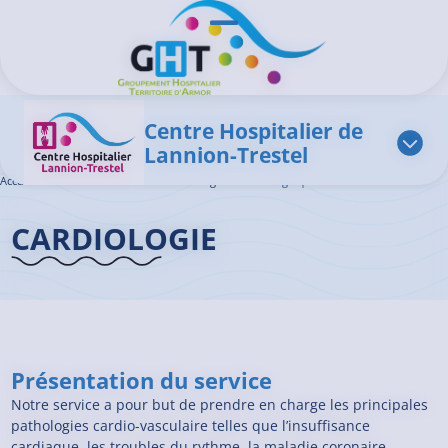
Aller au contenu principal
Panneau de gestion des cookies
Ouvrir/Fermer le menu
Centre Hospitalier de
Lannion-Trestel
Accueil GHT
>
L'offre de soins
>
Cardiologie
>
Cardiologie | Lannion
CARDIOLOGIE
Présentation du service
Notre service a pour but de prendre en charge les principales
pathologies cardio-vasculaire telles que l’insuffisance
cardiaque, les troubles du rythme, la maladie coronaire.