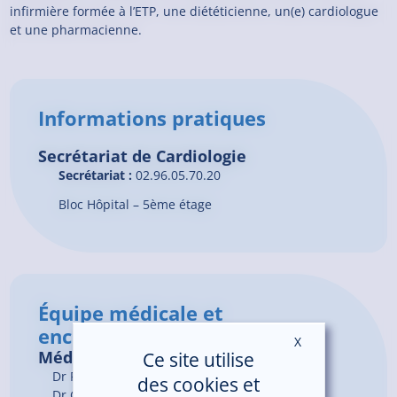
infirmière formée à l’ETP, une diététicienne, un(e) cardiologue
et une pharmacienne.
Informations pratiques
Secrétariat de Cardiologie
Secrétariat :
02.96.05.70.20
Bloc Hôpital – 5ème étage
Équipe médicale et
encadrement
X
Masquer le ban
Médecins
Ce site utilise
Dr
FODDAH
Abdelhak
des cookies et
Dr
GOSSELIN
Guillaume