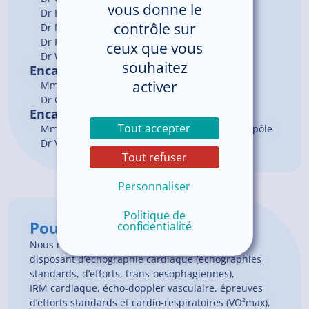
vous donne le
Dr
HAZARD
Adrien
contrôle sur
Dr
MANSOUR
Layal
Dr
PROVOST-LE PAGE
Karine
ceux que vous
Dr
WIAM
Akif
souhaitez
Encadrement du service
activer
Mme LE MAITRE Catherine, Cadre de santé
Dr GOSSELIN Guillaume, Chef de service
Encadrement du pôle
Tout accepter
Mme CADIOU Lucie, Cadre coordonnateur de pôle
Dr VELMANS Nicolas, Chef de pôle
Tout refuser
Personnaliser
Politique de
Pour en savoir plus
confidentialité
Nous nous appuyons sur un plateau technique
disposant d’échographie cardiaque (échographies
standards, d’efforts, trans-oesophagiennes),
IRM cardiaque, écho-doppler vasculaire, épreuves
d’efforts standards et cardio-respiratoires (VO²max),