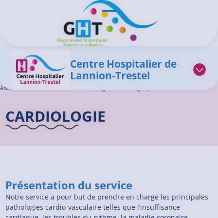
Aller au contenu principal
Panneau de gestion des cookies
Ouvrir/Fermer le menu
Centre Hospitalier de
Lannion-Trestel
Accueil GHT
>
L'offre de soins
>
Cardiologie
>
Cardiologie | Lannion
CARDIOLOGIE
Présentation du service
Notre service a pour but de prendre en charge les principales
pathologies cardio-vasculaire telles que l’insuffisance
cardiaque, les troubles du rythme, la maladie coronaire.