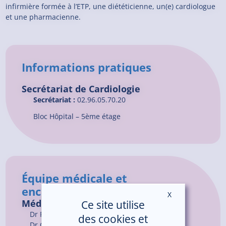
infirmière formée à l’ETP, une diététicienne, un(e) cardiologue
et une pharmacienne.
Informations pratiques
Secrétariat de Cardiologie
Secrétariat :
02.96.05.70.20
Bloc Hôpital – 5ème étage
Équipe médicale et
encadrement
X
Masquer le ban
Médecins
Ce site utilise
Dr
FODDAH
Abdelhak
des cookies et
Dr
GOSSELIN
Guillaume