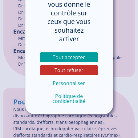
vous donne le
Dr
HAZARD
Adrien
contrôle sur
Dr
MANSOUR
Layal
Dr
PROVOST-LE PAGE
Karine
ceux que vous
Dr
WIAM
Akif
souhaitez
Encadrement du service
activer
Mme LE MAITRE Catherine, Cadre de santé
Dr GOSSELIN Guillaume, Chef de service
Encadrement du pôle
Tout accepter
Mme CADIOU Lucie, Cadre coordonnateur de pôle
Dr VELMANS Nicolas, Chef de pôle
Tout refuser
Personnaliser
Politique de
Pour en savoir plus
confidentialité
Nous nous appuyons sur un plateau technique
disposant d’échographie cardiaque (échographies
standards, d’efforts, trans-oesophagiennes),
IRM cardiaque, écho-doppler vasculaire, épreuves
d’efforts standards et cardio-respiratoires (VO²max),