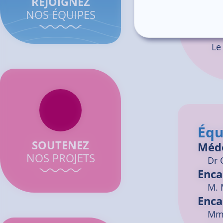
REJOIGNEZ
Se
NOS ÉQUIPES
Ce
Le
Équ
SOUTENEZ
Méd
NOS PROJETS
Dr
Enca
M. 
Enca
Mme