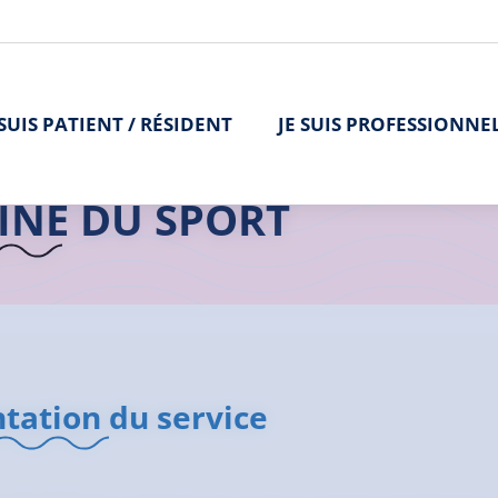
 SUIS PATIENT / RÉSIDENT
JE SUIS PROFESSIONNE
>
L'offre de soins
>
Médecine du Sport
>
Médecine du Sport | Lann
INE DU SPORT
tation du service