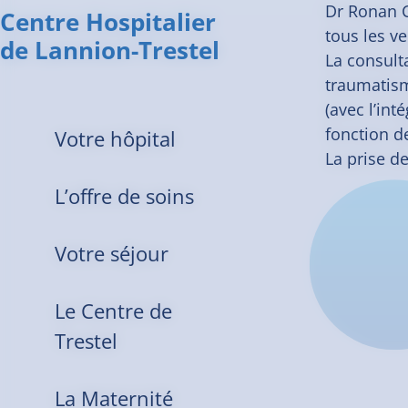
Dr Ronan C
Centre Hospitalier
tous les v
de Lannion-Trestel
La consult
traumatism
(avec l’int
fonction d
Votre hôpital
La prise d
L’offre de soins
Votre séjour
Le Centre de
Trestel
La Maternité