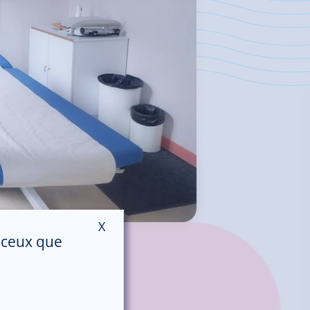
X
Masquer le bandeau des cookies
r ceux que