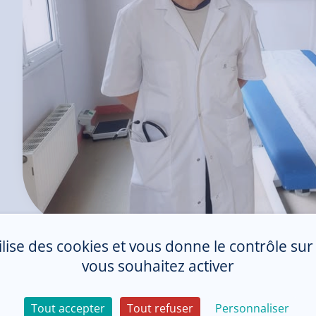
tilise des cookies et vous donne le contrôle su
ormations pratiques
vous souhaitez activer
étariat de Médecine du Sport
Tout accepter
Tout refuser
Personnaliser