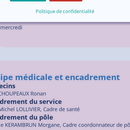
crétariat :
02.96.05.64.30
Politique de confidentialité
ntre de Trestel
 mercredi
ipe médicale et encadrement
ecins
CHOUPEAUX
Ronan
drement du service
Michel LOLLIVIER, Cadre de santé
drement du pôle
 KERAMBRUN Morgane, Cadre coordonnateur de pô