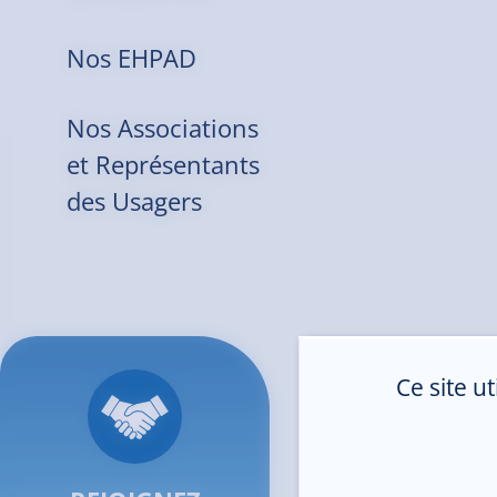
Nos EHPAD
Nos Associations
et Représentants
des Usagers
Ce site u
Inf
Secr