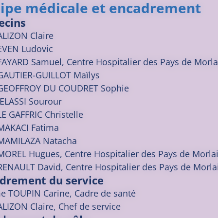
ipe médicale et encadrement
ecins
ALIZON
Claire
EVEN
Ludovic
FAYARD
Samuel
, Centre Hospitalier des Pays de Morla
GAUTIER-GUILLOT
Maïlys
GEOFFROY DU COUDRET
Sophie
JELASSI
Sourour
LE GAFFRIC
Christelle
MAKACI
Fatima
MAMILAZA
Natacha
MOREL
Hugues
, Centre Hospitalier des Pays de Morla
RENAULT
David
, Centre Hospitalier des Pays de Morla
drement du service
 TOUPIN Carine, Cadre de santé
ALIZON Claire, Chef de service