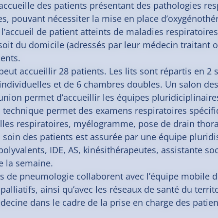
 accueille des patients présentant des pathologies res
s, pouvant nécessiter la mise en place d’oxygénothéra
’accueil de patient atteints de maladies respiratoires
soit du domicile (adressés par leur médecin traitant
ents.
peut accueillir 28 patients. Les lits sont répartis en 2 
ndividuelles et de 6 chambres doubles. Un salon des 
union permet d’accueillir les équipes pluridiciplinair
 technique permet des examens respiratoires spécifiq
lles respiratoires, myélogramme, pose de drain thora
n soin des patients est assurée par une équipe pluri
olyvalents, IDE, AS, kinésithérapeutes, assistante soc
de la semaine.
s de pneumologie collaborent avec l’équipe mobile de
palliatifs, ainsi qu’avec les réseaux de santé du territoi
decine dans le cadre de la prise en charge des patien