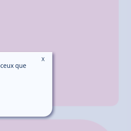
X
Masquer le bandeau des cookies
r ceux que