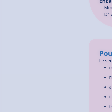
Enca
Mme
Dr 
Pou
Le ser
m
m
a
t
t