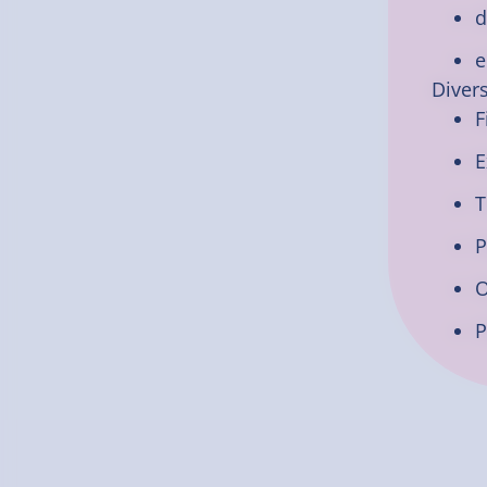
d
e
Diver
F
E
T
P
O
P