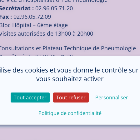
Secrétariat :
02.96.05.71.20
Fax :
02.96.05.72.09
Bloc Hôpital – 6ème étage
Visites autorisées de 13h00 à 20h00
Consultations et Plateau Technique de Pneumologie
Secrétariat :
02.96.05.71.20
Fax :
02.96.05.72.09
tilise des cookies et vous donne le contrôle su
Bloc Hôpital – 6ème étage
vous souhaitez activer
Du lundi au jeudi de 08h00 à 18h00
Le vendredi de 08h00 à 14h00
Tout accepter
Tout refuser
Personnaliser
Politique de confidentialité