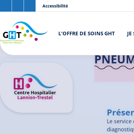
Aller au contenu principal
Panneau de gestion des cookies
Accessibilité
L’OFFRE DE SOINS GHT
JE
Accueil GHT
PNEUM
Présen
Le service
diagnosti