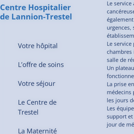
Le service
Centre Hospitalier
cancéreuse
de Lannion-Trestel
également l
urgences, 
établissem
Le service 
Votre hôpital
chambres i
salle de ré
L’offre de soins
Un plateau
fonctionne
Votre séjour
La prise e
médecins p
les jours 
Le Centre de
Les équipe
Trestel
support et 
jour de mé
La Maternité