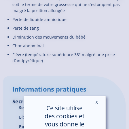
soit le terme de votre grossesse qui ne s’estompent pas
malgré la position allongée
Perte de liquide amniotique
Perte de sang
Diminution des mouvements du bébé
Choc abdominal
Fièvre (température supérieure 38° malgré une prise
d’antipyrétique)
Informations pratiques
Secrétariat de Maternité
X
Masquer le ban
Ce site utilise
Secrétariat :
02.96.05.70.60
des cookies et
Bloc Hôpital – 1er étage
vous donne le
Pour les arrivées en journée, se présenter à