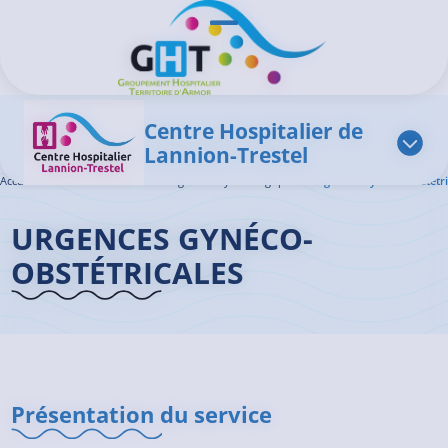
Aller au contenu principal
Panneau de gestion des cookies
Ouvrir/Fermer le menu
Centre Hospitalier de
Lannion-Trestel
Accueil GHT
>
L'offre de soins
>
Urgences Gynécologiques
>
Urgences Gynéco-Obstétri
URGENCES GYNÉCO-
OBSTÉTRICALES
Présentation du service