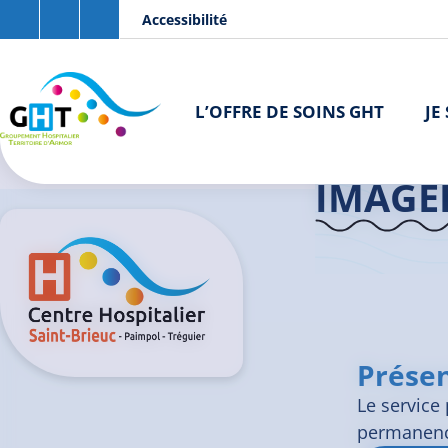
Aller au contenu principal
Panneau de gestion des cookies
Accessibilité
L’OFFRE DE SOINS GHT
JE
Accueil GHT
IMAGER
Présen
Le service
permanence