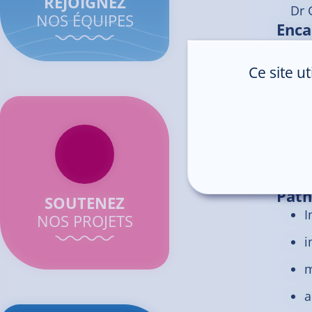
REJOIGNEZ
Dr 
NOS ÉQUIPES
Enca
Mme
Dr 
Ce site u
Pou
Path
SOUTENEZ
I
NOS PROJETS
i
m
a