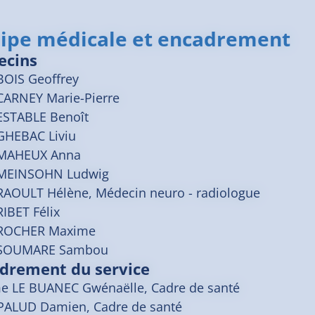
ipe médicale et encadrement
ecins
BOIS
Geoffrey
CARNEY
Marie-Pierre
ESTABLE
Benoît
GHEBAC
Liviu
MAHEUX
Anna
MEINSOHN
Ludwig
RAOULT
Hélène
, Médecin neuro - radiologue
RIBET
Félix
ROCHER
Maxime
SOUMARE
Sambou
drement du service
 LE BUANEC Gwénaëlle, Cadre de santé
PALUD Damien, Cadre de santé