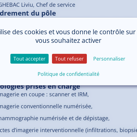
GHEBAC Liviu, Chef de service
drement du pôle
 CHAUPITRE Marina, Cadre coordonnateur de pôle
ICARD Nicolas, Chef de pôle
tilise des cookies et vous donne le contrôle su
vous souhaitez activer
Tout accepter
Tout refuser
Personnaliser
Politique de confidentialité
r en savoir plus
ologies prises en charge
magerie en coupe : scanner et IRM,
magerie conventionnelle numérisée,
ammographie numérisée et de dépistage,
ctes d’imagerie interventionnelle (infiltrations, biops