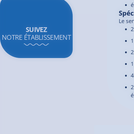
é
Spéc
Le se
SUIVEZ
2
NOTRE ÉTABLISSEMENT
1
2
1
4
2
é