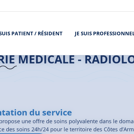
 SUIS PATIENT / RÉSIDENT
JE SUIS PROFESSIONNE
>
L'offre de soins
>
Imagerie Médicale (IRM – Scanner – Radiologie)
IE MÉDICALE - RADIOL
tation du service
 propose une offre de soins polyvalente dans le domai
 des soins 24h/24 pour le territoire des Côtes d’Arm