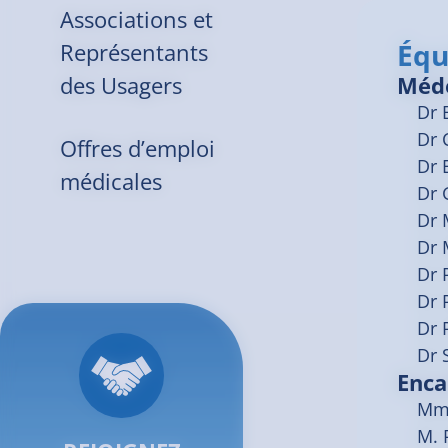
Associations et
Équ
Représentants
Méd
des Usagers
Dr
Dr
Offres d’emploi
Dr
médicales
Dr
Dr
Dr
Dr
Dr
Dr
Dr
Enca
Mme
M. 