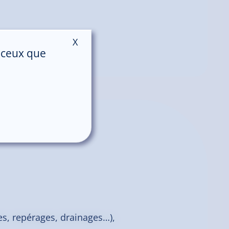
X
Masquer le bandeau des cookies
r ceux que
ies, repérages, drainages…),