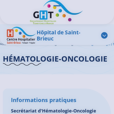
Aller au contenu principal
Panneau de gestion des cookies
Ouvrir/Fermer le menu
Hôpital de Saint-
Brieuc
Accueil GHT
>
L'offre de soins
>
Hématologie – Oncologie
>
Hématologie-Oncologie | S
HÉMATOLOGIE-ONCOLOGIE
Informations pratiques
Secrétariat d'Hématologie-Oncologie