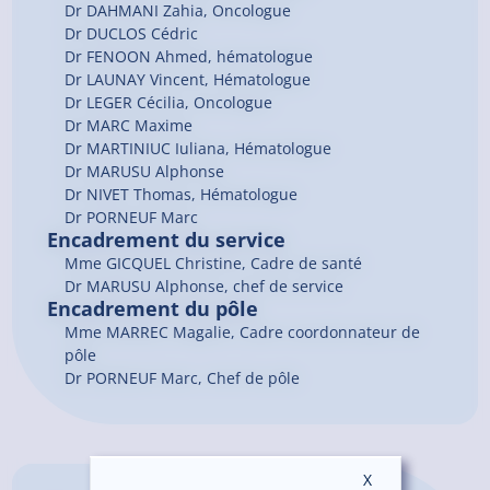
Dr
DAHMANI
Zahia
, Oncologue
Dr
DUCLOS
Cédric
Dr
FENOON
Ahmed
, hématologue
Dr
LAUNAY
Vincent
, Hématologue
Dr
LEGER
Cécilia
, Oncologue
Dr
MARC
Maxime
Dr
MARTINIUC
Iuliana
, Hématologue
Dr
MARUSU
Alphonse
Dr
NIVET
Thomas
, Hématologue
Dr
PORNEUF
Marc
Encadrement du service
Mme GICQUEL Christine, Cadre de santé
Dr MARUSU Alphonse, chef de service
Encadrement du pôle
Mme MARREC Magalie, Cadre coordonnateur de
pôle
Dr PORNEUF Marc, Chef de pôle
X
Masquer le ban