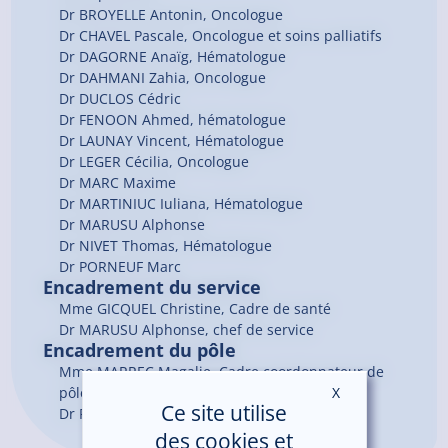
Dr
BROYELLE
Antonin
, Oncologue
Dr
CHAVEL
Pascale
, Oncologue et soins palliatifs
Dr
DAGORNE
Anaïg
, Hématologue
Dr
DAHMANI
Zahia
, Oncologue
Dr
DUCLOS
Cédric
Dr
FENOON
Ahmed
, hématologue
Dr
LAUNAY
Vincent
, Hématologue
Dr
LEGER
Cécilia
, Oncologue
Dr
MARC
Maxime
Dr
MARTINIUC
Iuliana
, Hématologue
Dr
MARUSU
Alphonse
Dr
NIVET
Thomas
, Hématologue
Dr
PORNEUF
Marc
Encadrement du service
Mme GICQUEL Christine, Cadre de santé
Dr MARUSU Alphonse, chef de service
Encadrement du pôle
Mme MARREC Magalie, Cadre coordonnateur de
X
Masquer le ban
pôle
Ce site utilise
Dr PORNEUF Marc, Chef de pôle
des cookies et