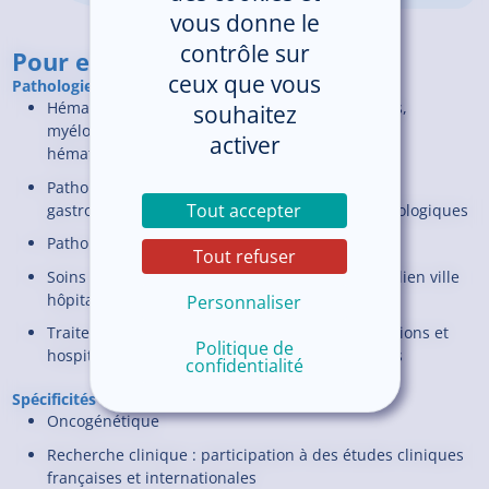
vous donne le
contrôle sur
Pour en savoir plus
ceux que vous
Pathologies prises en charges :
Hématologie : lymphomes, myélomes, leucémies,
souhaitez
myélodysplasies, syndromes myéloprolifératifs,
activer
hématologie générale
Pathologies onco-médicales gynécologiques,
Tout accepter
gastroentérologiques, pneumologiques, dermatologiques
Pathologies pneumologiques, dermatologiques
Tout refuser
Soins palliatifs : consultations, hospitalisations, lien ville
hôpital
Personnaliser
Traitement de la douleur cancéreuse : consultations et
Politique de
hospitalisation pour prises en charge complexes
confidentialité
Spécificités :
Oncogénétique
Recherche clinique : participation à des études cliniques
françaises et internationales