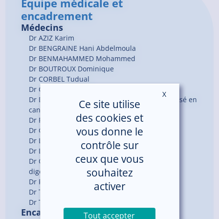
Équipe médicale et
encadrement
Médecins
Dr
AZIZ
Karim
Dr
BENGRAINE
Hani Abdelmoula
Dr
BENMAHAMMED
Mohammed
Dr
BOUTROUX
Dominique
Dr
CORBEL
Tudual
Dr
CORNILLET
Linda
X
Masquer le ban
Dr
DELOBEL
Jean-Bernard
, Oncologue spécialisé en
Ce site utilise
cancérologie digestive
des cookies et
Dr
FERDI
Sabrina
vous donne le
Dr
GUIHUR
Françoise
Dr
LE GRUYER
Antonia
contrôle sur
Dr
LE SIDANER
Renaud
ceux que vous
Dr
QUENTIN
Vincent
, Spécialisé en oncologie
souhaitez
digestive
Dr
REBILLARD
Matthieu
, Médecin Référent
activer
Dr
TANGIE NGEK
Larry
, Médecin
Dr
THIEBAULT
Quentin
Encadrement du service
Tout accepter