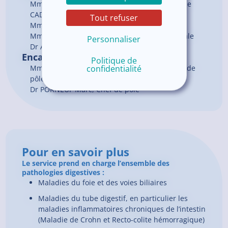
Mme LEC'HVIEN Véronique, Faisant Fonction de
CADRE
Tout refuser
Mme BREXEL Hélène, Cadre de santé
Mme HARDOUIN Elisabeth, Cadre paramédicale
Personnaliser
Dr AZIZ Karim, Chef de service
Encadrement du pôle
Politique de
confidentialité
Mme MARREC Magalie, Cadre coordonnateur de
pôle
Dr PORNEUF Marc, Chef de pôle
Pour en savoir plus
Le service prend en charge l’ensemble des
pathologies digestives :
Maladies du foie et des voies biliaires
Maladies du tube digestif, en particulier les
maladies inflammatoires chroniques de l’intestin
(Maladie de Crohn et Recto-colite hémorragique)