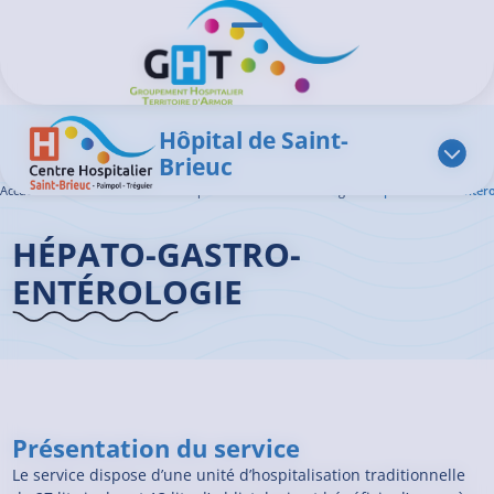
Aller au contenu principal
Panneau de gestion des cookies
Ouvrir/Fermer le menu
Hôpital de Saint-
Brieuc
Accueil GHT
>
L'offre de soins
>
Hépato – Gastro – Entérologie
>
Hépato-Gastro-Entérol
HÉPATO-GASTRO-
ENTÉROLOGIE
Présentation du service
Le service dispose d’une unité d’hospitalisation traditionnelle